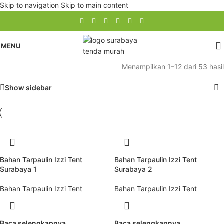
Skip to navigation
Skip to main content
MENU
Menampilkan 1–12 dari 53 hasil
Show sidebar
Bahan Tarpaulin Izzi Tent
Bahan Tarpaulin Izzi Tent
Surabaya 1
Surabaya 2
Bahan Tarpaulin Izzi Tent
Bahan Tarpaulin Izzi Tent
Baca selengkapnya
Baca selengkapnya