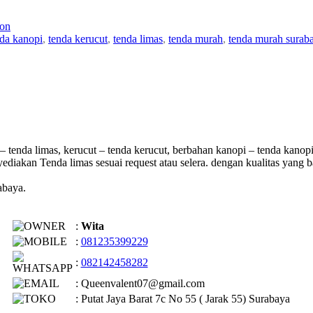
lon
nda kanopi
,
tenda kerucut
,
tenda limas
,
tenda murah
,
tenda murah surab
 tenda limas, kerucut – tenda kerucut, berbahan kanopi – tenda kanopi
yediakan Tenda limas sesuai request atau selera. dengan kualitas ya
abaya.
:
Wita
:
081235399229
:
082142458282
: Queenvalent07@gmail.com
: Putat Jaya Barat 7c No 55 ( Jarak 55) Surabaya