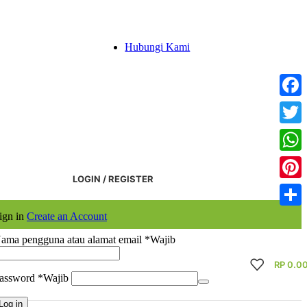
Hubungi Kami
Faceb
Twitte
What
LOGIN / REGISTER
Pinter
ign in
Create an Account
Share
ama pengguna atau alamat email
*
Wajib
RP
0.0
assword
*
Wajib
Log in