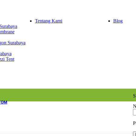
Tentang Kami
Blog
Surabaya
embrane
gon Surabaya
rabaya
zzi Tent
S
TOM
N
P