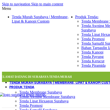
Skip to navigation
Skip to main content
Menu
Tenda Murah Surabaya | Membrane,
Produk Tenda
Lipat & Kanopi Custom
Tenda Membrane 
Tenda Awning M
Surabaya
Tenda Lipat Hexa
Tenda Promosi
Tenda Sarnafil Su
Bahan Tarpaulin I
Tenda Kanopi
Tenda Payung
Tenda Kerucut
Tenda Piramida
SELAMAT DATANG DI SURABAYA TENDA MURAH
TENDA MURAH SURABAYA | MEMBRANE, LIPAT & KANOPI CUS
PRODUK TENDA
Tenda Membrane Surabaya
Tenda Awning Membrane Surabaya
Tenda Lipat Hexagon Surabaya
Tenda Promosi
Tenda Sarnafil Surabaya