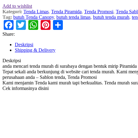
Add to wishlist
Kategori:
Tenda Limas
,
Tenda Piramida
,
Tenda Promosi
,
Tenda Sab
Tag:
butuh Tenda Canopy
,
butuh tenda limas
,
butuh tenda murah
,
te
Facebook
Twitter
WhatsApp
Pinterest
Share
Share:
Deskripsi
Shipping & Delivery
Deskripsi
anda mencari tenda murah di surabaya dengan bentuk mirip Piramida –
Tepat sekali anda berkunjung di website cari tenda murah. Kami men
perusahaan anda – Sablon tenda, Tenda Promosi
Kami menjamin Tenda kami murah tapi berkualitas. Tenda murah sur
Cek informasinya disini