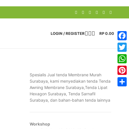
LOGIN / REGISTER
RP
0.00
Face
Twitte
What
Spesialis Jual tenda Membrane Murah
Pinter
Surabaya, kami menyediakan tenda Tenda
Awning Membrane Surabaya,Tenda Lipat
Share
Hexagon Surabaya, Tenda Sarnafil
Surabaya, dan bahan-bahan tenda lainnya
Workshop