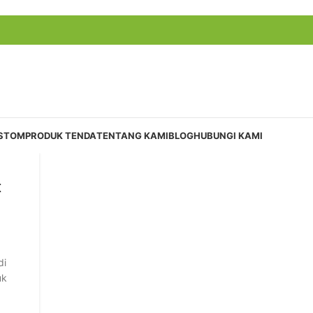
USTOM
PRODUK TENDA
TENTANG KAMI
BLOG
HUBUNGI KAMI
t
di
uk