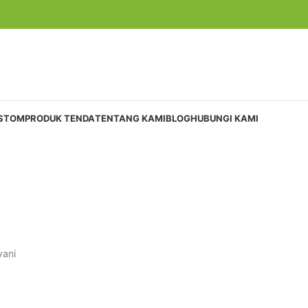
USTOM
PRODUK TENDA
TENTANG KAMI
BLOG
HUBUNGI KAMI
yani