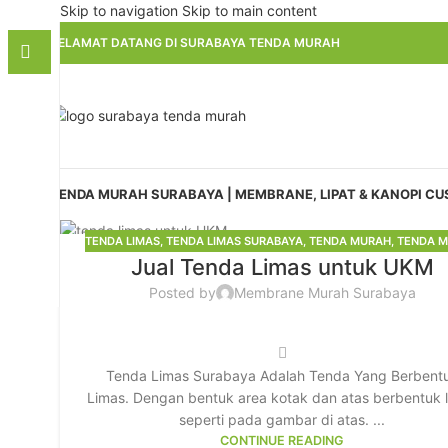
Skip to navigation
Skip to main content
SELAMAT DATANG DI SURABAYA TENDA MURAH
TENDA MURAH SURABAYA | MEMBRANE, LIPAT & KANOPI C
TENDA LIMAS
,
TENDA LIMAS SURABAYA
,
TENDA MURAH
,
TENDA 
10
Jual Tenda Limas untuk UKM
SURABAYA
DES
Posted by
Membrane Murah Surabaya
Tenda Limas Surabaya Adalah Tenda Yang Berbent
Limas. Dengan bentuk area kotak dan atas berbentuk 
seperti pada gambar di atas. ...
CONTINUE READING