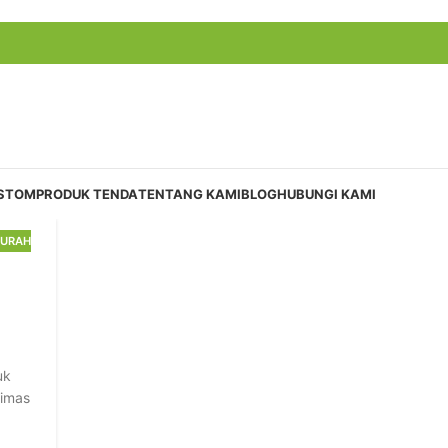
USTOM
PRODUK TENDA
TENTANG KAMI
BLOG
HUBUNGI KAMI
MURAH
uk
limas