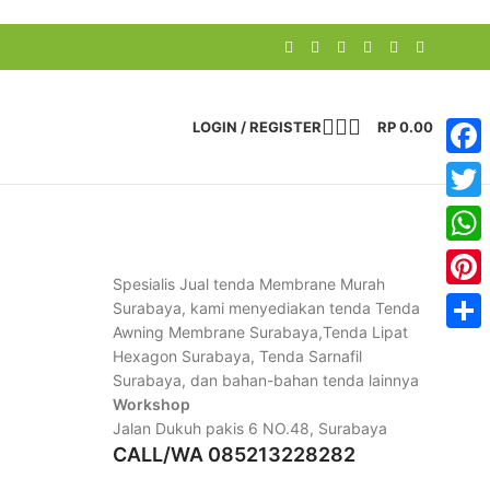
LOGIN / REGISTER
RP
0.00
Face
Twitte
What
Spesialis Jual tenda Membrane Murah
Pinter
Surabaya, kami menyediakan tenda Tenda
Awning Membrane Surabaya,Tenda Lipat
Share
Hexagon Surabaya, Tenda Sarnafil
Surabaya, dan bahan-bahan tenda lainnya
Workshop
Jalan Dukuh pakis 6 NO.48,
Surabaya
CALL/WA 085213228282