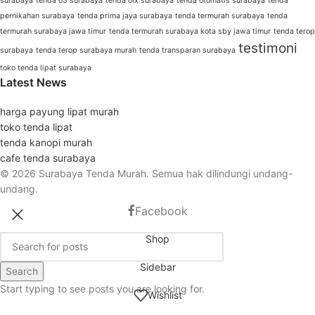
surabaya
tenda o3 surabaya
tenda olx surabaya
tenda otomatis surabaya
tenda
pernikahan surabaya
tenda prima jaya surabaya
tenda termurah surabaya
tenda
termurah surabaya jawa timur
tenda termurah surabaya kota sby jawa timur
tenda terop
testimoni
surabaya
tenda terop surabaya murah
tenda transparan surabaya
toko tenda lipat surabaya
Latest News
harga payung lipat murah
toko tenda lipat
tenda kanopi murah
cafe tenda surabaya
© 2026 Surabaya Tenda Murah. Semua hak dilindungi undang-
undang.
Facebook
Shop
Sidebar
Search
Start typing to see posts you are looking for.
Wishlist