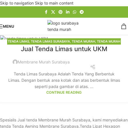
Skip to navigation
Skip to main content
MENU
TENDA LIMAS
,
TENDA LIMAS SURABAYA
,
TENDA MURAH
,
TENDA MURAH
10
Jual Tenda Limas untuk UKM
SURABAYA
DES
Membrane Murah Surabaya
Tenda Limas Surabaya Adalah Tenda Yang Berbentuk
Limas. Dengan bentuk area kotak dan atas berbentuk limas
seperti pada gambar di atas. ...
CONTINUE READING
Spesialis Jual tenda Membrane Murah Surabaya, kami menyediakan
tenda Tenda Awning Membrane Surabaya,Tenda Lipat Hexagon