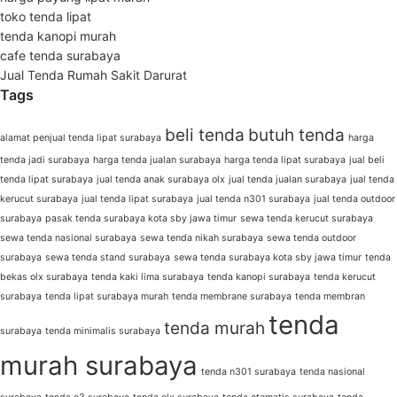
toko tenda lipat
tenda kanopi murah
cafe tenda surabaya
Jual Tenda Rumah Sakit Darurat
Tags
beli tenda
butuh tenda
alamat penjual tenda lipat surabaya
harga
tenda jadi surabaya
harga tenda jualan surabaya
harga tenda lipat surabaya
jual beli
tenda lipat surabaya
jual tenda anak surabaya olx
jual tenda jualan surabaya
jual tenda
kerucut surabaya
jual tenda lipat surabaya
jual tenda n301 surabaya
jual tenda outdoor
surabaya
pasak tenda surabaya kota sby jawa timur
sewa tenda kerucut surabaya
sewa tenda nasional surabaya
sewa tenda nikah surabaya
sewa tenda outdoor
surabaya
sewa tenda stand surabaya
sewa tenda surabaya kota sby jawa timur
tenda
bekas olx surabaya
tenda kaki lima surabaya
tenda kanopi surabaya
tenda kerucut
surabaya
tenda lipat surabaya murah
tenda membrane surabaya
tenda membran
tenda
tenda murah
surabaya
tenda minimalis surabaya
murah surabaya
tenda n301 surabaya
tenda nasional